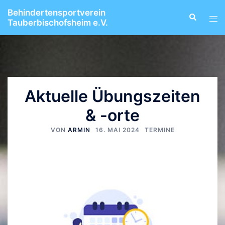
Zum
Behindertensportverein
Suche
Men
Inhalt
Tauberbischofsheim e.V.
ums
springen
Aktuelle Übungszeiten
& -orte
VON
ARMIN
16. MAI 2024
TERMINE