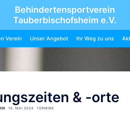
Behindertensportverein
Tauberbischofsheim e.V.
n Verein
Unser Angebot
Ihr Weg zu uns
Akt
ungszeiten & -orte
MIN
16. MAI 2024
TERMINE