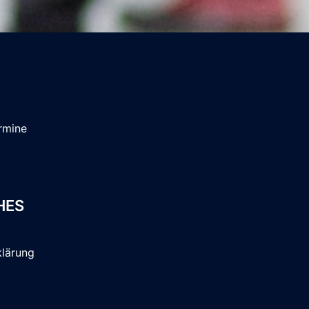
rmine
HES
klärung