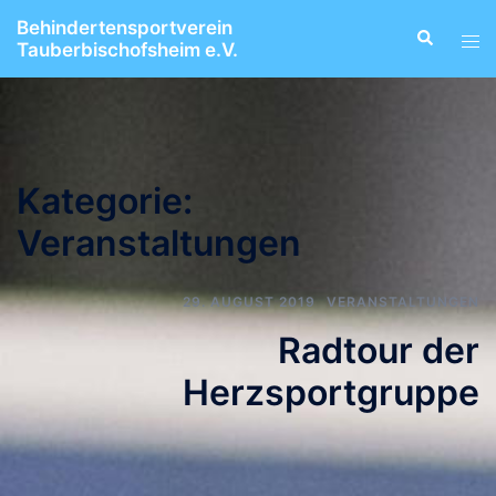
Zum
Behindertensportverein
Suche
Men
Inhalt
Tauberbischofsheim e.V.
ums
springen
Kategorie:
Veranstaltungen
29. AUGUST 2019
VERANSTALTUNGEN
Radtour der
Herzsportgruppe