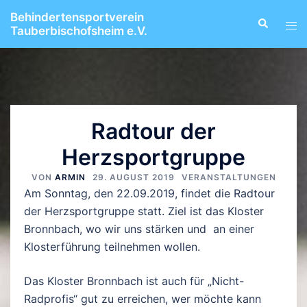
Zum
Behindertensportverein
Suche
Men
Inhalt
Tauberbischofsheim e.V.
ums
springen
Radtour der
Herzsportgruppe
VON
ARMIN
29. AUGUST 2019
VERANSTALTUNGEN
Am Sonntag, den 22.09.2019, findet die Radtour
der Herzsportgruppe statt. Ziel ist das Kloster
Bronnbach, wo wir uns stärken und an einer
Klosterführung teilnehmen wollen.
Das Kloster Bronnbach ist auch für „Nicht-
Radprofis“ gut zu erreichen, wer möchte kann