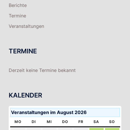
Berichte
Termine
Veranstaltungen
TERMINE
Derzeit keine Termine bekannt
KALENDER
Veranstaltungen im August 2026
MO
MONTAG
DI
DIENSTAG
MI
MITTWOCH
DO
DONNERSTAG
FR
FREITAG
SA
SAMSTAG
SO
SONNT