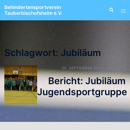
Zum
Behindertensportverein
Suche
Men
Inhalt
Tauberbischofsheim e.V.
ums
springen
Schlagwort:
Jubiläum
25. SEPTEMBER 2019
BERICHTE
Bericht: Jubiläum
Jugendsportgruppe