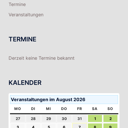
Termine
Veranstaltungen
TERMINE
Derzeit keine Termine bekannt
KALENDER
Veranstaltungen im August 2026
MO
MONTAG
DI
DIENSTAG
MI
MITTWOCH
DO
DONNERSTAG
FR
FREITAG
SA
SAMSTAG
SO
SONNT
27.
28.
29.
30.
31.
1.
2.
27
28
29
30
31
1
2
Juli.
Juli.
Juli.
Juli.
Juli.
Aug..
Aug..
3.
4.
5.
6.
7.
8.
9.
3
4
5
6
7
8
9