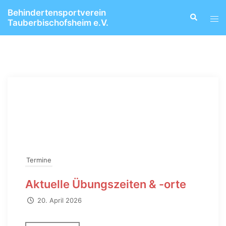
Zum
Behindertensportverein
Suche
Men
Inhalt
Tauberbischofsheim e.V.
ums
springen
Termine
Aktuelle Übungszeiten & -orte
20. April 2026